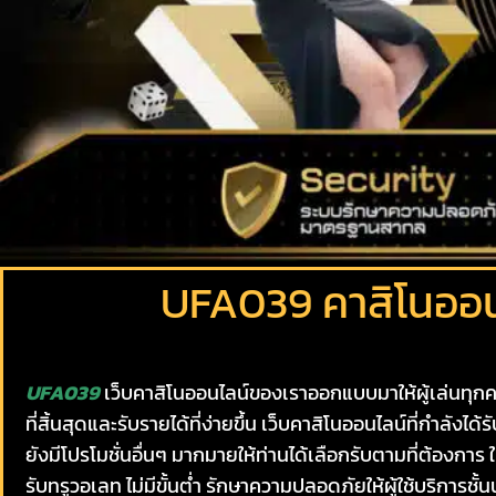
UFA039 คาสิโนออนไล
UFA039
เว็บคาสิโนออนไลน์ของเราออกแบบมาให้ผู้เล่นทุกค
ที่สิ้นสุดและรับรายได้ที่ง่ายขึ้น เว็บคาสิโนออนไลน์ที่กำลั
ยังมีโปรโมชั่นอื่นๆ มากมายให้ท่านได้เลือกรับตามที่ต้องก
รับทรูวอเลท ไม่มีขั้นต่ำ รักษาความปลอดภัยให้ผู้ใช้บริการชั