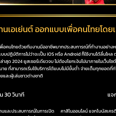
่านเอเย่นต์ ออกแบบเพื่อคนไทยโด
อคนไทยด้วยทีมงานมืออาชีพมากประสบการณ์ที่ทำงานอย่างหนักทุ
กระบบปฏิบัติการไม่ว่าจะเป็น iOS หรือ Android ก็ใช้งานได้ลื่น
ม่ล่าสุด 2024 ยูสเซอร์เดียวจบ ไม่ต้องโยกเงินไปมาภายในเว็บไซต
ี่สามารถเริ่มใช้บริการได้แบบไม่มีขั้นต่ำ จ่ายเต็มทุกยอดที่ท่า
ยและผู้เล่นชาวต่างชาติ
 30 วินาที
แจกเ
วนานและประสบการณ์ในการเปิด
คาสิโนออนไลน์ แจกโบนัสเครดิ