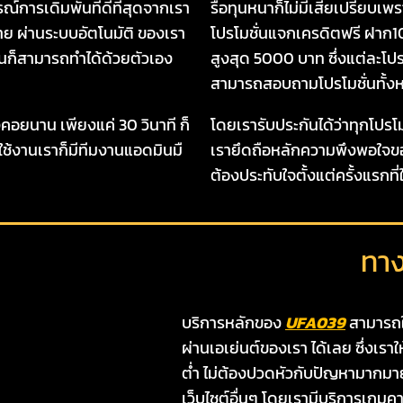
ณ์การเดิมพันที่ดีที่สุดจากเรา
รือทุนหนาก็ไม่มีเสียเปรียบเพร
าย ผ่านระบบอัตโนมัติ ของเรา
โปรโมชั่นแจกเครดิตฟรี ฝาก1
านก็สามารถทำได้ด้วยตัวเอง
สูงสุด 5000 บาท ซึ่งแต่ละโปรโ
สามารถสอบถามโปรโมชั่นทั้งห
คอยนาน เพียงแค่ 30 วินาที ก็
โดยเรารับประกันได้ว่าทุกโปรโ
ช้งานเราก็มีทีมงานแอดมินมื
เรายึดถือหลักความพึงพอใจขอ
ต้องประทับใจตั้งแต่ครั้งแรกที่
ทาง
บริการหลักของ
UFA039
สามารถใช
ผ่านเอเย่นต์ของเรา ได้เลย ซึ่งเร
ต่ำ ไม่ต้องปวดหัวกับปัญหามากมา
เว็บไซต์อื่นๆ โดยเรามีบริการเกม