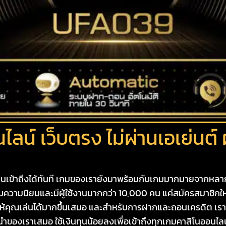
น์ เว็บตรง ไม่ผ่านเอเย่นต์ ฝ
นเข้าถึงได้ทันที เกมของเรายังมาพร้อมกับเกมมากมายจากหลากห
งได้รับความนิยมและมีผู้ใช้งานมากกว่า 10,000 คน แค่สมัครสมาชิก
าร ให้คุณเล่นได้มากขึ้นเสมอ และสำหรับการฝากและถอนเครดิต เร
้นนำของเราเสมอ ใช้เงินทุนน้อยลงเพื่อเข้าถึงทุกเกมคาสิโนออนไลน์