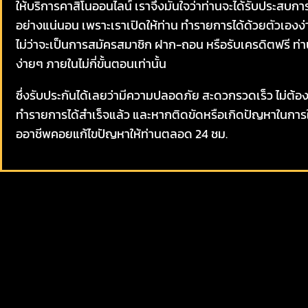
ให้บริการคาสิโนออนไลน์ เราจึงมั่นใจว่าท่านจะได้รับประสบการ
อย่างแน่นอน เพราะเราเปิดให้ท่าน ทำรายการได้ด้วยตัวเองง่
ไม่ว่าจะเป็นการสมัครสมาชิก ฝาก-ถอน หรือรับเครดิตฟรี ท่
ง่ายๆ ภายในไม่กี่ขั้นตอนเท่านั้น
ซึ่งรับประกันได้เลยว่ามีความปลอดภัย สะดวกรวดเร็ว ไม่ต้อง
ทำรายการได้สำเร็จแล้ว และหากติดขัดหรือเกิดปัญหาในการใ
ออาชีพคอยแก้ไขปัญหาให้ท่านตลอด 24 ชม.