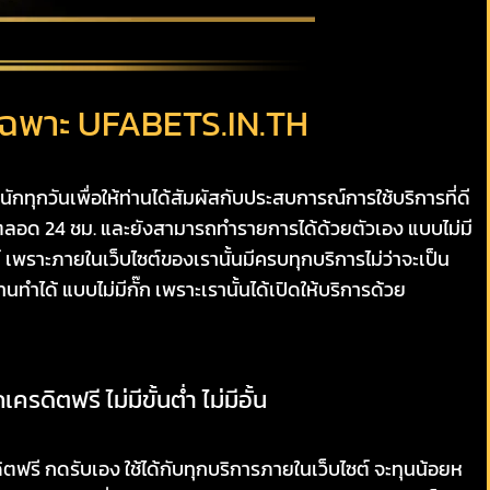
ยเฉพาะ UFABETS.IN.TH
กวันเพื่อให้ท่านได้สัมผัสกับประสบการณ์การใช้บริการที่ดี
ไหล ตลอด 24 ชม. และยังสามารถทำรายการได้ด้วยตัวเอง แบบไม่มี
์ เพราะภายในเว็บไซต์ของเรานั้นมีครบทุกบริการไม่ว่าจะเป็น
นทำได้ แบบไม่มีกั๊ก เพราะเรานั้นได้เปิดให้บริการด้วย
ครดิตฟรี ไม่มีขั้นต่ำ ไม่มีอั้น
ตฟรี กดรับเอง ใช้ได้กับทุกบริการภายในเว็บไซต์ จะทุนน้อยห