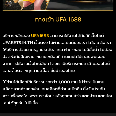
ทางเข้า UFA 1688
บริการหลักของ
UFA1688
สามารถใช้งานได้ทันทีที่เว็บไซต์
UFABETS.IN.TH เว็บตรง ไม่ผ่านเอเย่นต์ของเรา ได้เลย ซึ่งเรา
ให้บริการด้วยมาตรฐานระดับสากล ฝาก-ถอน ไม่มีขั้นต่ำ ไม่ต้อง
ปวดหัวกับปัญหามากมายเหมือนที่ท่านเคยได้ประสบพบเจอมา
จากการใช้งานเว็บไซต์อื่นๆ โดยเรามีบริการเกมคาสิโนออนไลน์
และสล็อตจากทุกค่ายสล็อตชั้นนำของไทย
ให้ท่านได้เลือกใช้บริการมากกว่า 1,000 เกม ไม่ว่าจะเป็นเกม
สล็อตจากค่ายทุกค่ายเกมสล็อตที่ท่านจะนึกถึง ซึ่งรับประกัน
ความพึ่งพอใจ เพราะเราคัดมาแล้วทุกเกมส์ว่า แตกง่าย แตกบ่อย
เล่นได้ทุกวัน ไม่มีเบื่อ