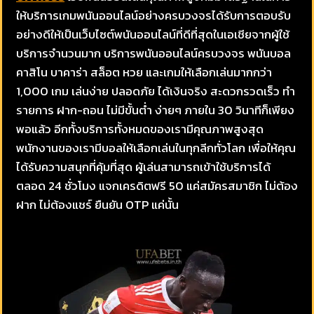
ให้บริการเกมพนันออนไลน์อย่างครบวงจรได้รับการตอบรับ
อย่างดีให้เป็นเว็บไซต์พนันออนไลน์ที่ดีที่สุดในเอเชียจากผู้ใช้
บริการจำนวนมาก บริการพนันออนไลน์ครบวงจร พนันบอล
คาสิโน บาคาร่า สล็อต หวย และเกมให้เลือกเล่นมากกว่า
1,000 เกม เล่นง่าย ปลอดภัย ได้เงินจริง สะดวกรวดเร็ว ทำ
รายการ ฝาก-ถอน ไม่มีขั้นต่ำ ง่ายๆ ภายใน 30 วินาทีก็เพียง
พอแล้ว อีกทั้งบริการทั้งหมดของเรามีคุณภาพสูงสุด
พนักงานของเรามีบอลให้เลือกเล่นในทุกลีกทั่วโลก เพื่อให้คุณ
ได้รับความสนุกที่คุ้มที่สุด ผู้เล่นสามารถเข้าใช้บริการได้
ตลอด 24 ชั่วโมง แจกเครดิตฟรี 50 แค่สมัครสมาชิก ไม่ต้อง
ฝาก ไม่ต้องแชร์ ยืนยัน OTP แค่นั้น