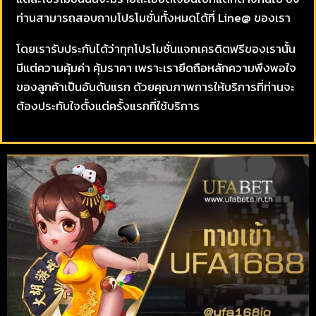
ท่านสามารถสอบถามโปรโมชั่นทั้งหมดได้ที่ Line@ ของเรา
โดยเรารับประกันได้ว่าทุกโปรโมชั่นแจกเครดิตฟรีของเรานั้น
มีแต่ความคุ้มค่า คุ้มราคา เพราะเรายึดถือหลักความพึงพอใจ
ของลูกค้าเป็นอันดับแรก ด้วยคุณภาพการให้บริการที่ท่านจะ
ต้องประทับใจตั้งแต่ครั้งแรกที่ใช้บริการ