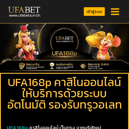
เข้าสู่ระบบ
UFA168p คาสิโนออนไลน์
ให้บริการด้วยระบบ
อัตโนมัติ รองรับทรูวอเลท
UFA168p
คาสิโนออนไลน์ เว็บตรง จากบริษัทแม่