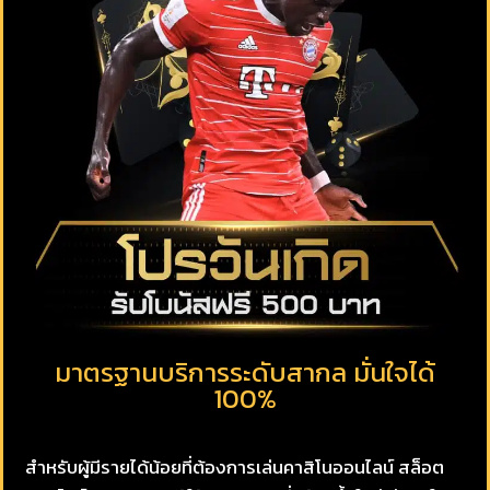
มาตรฐานบริการระดับสากล มั่นใจได้
100%
สำหรับผู้มีรายได้น้อยที่ต้องการเล่นคาสิโนออนไลน์ สล็อต