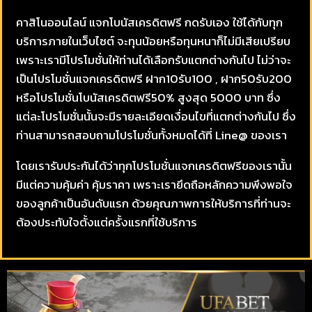
คาสิโนออนไลน์ แจกโบนัสเครดิตฟรี กดรับเอง ใช้ได้กับทุก
บริการภายในเว็บไซต์ จะทุนน้อยหรือทุนหนาก็ไม่มีเสียเปรียบ
เพราะเรามีโปรโมชั่นให้ท่านได้เลือกรับแตกต่างกันไป ไม่ว่าจะ
เป็นโปรโมชั่นแจกเครดิตฟรี ฝาก10รับ100 , ฝาก50รับ200
หรือโปรโมชั่นโบนัสเครดิตฟรี50% สูงสุด 5000 บาท ซึ่ง
แต่ละโปรโมชั่นนั้นจะมีรายละเอียดเงื่อนไขที่แตกต่างกันไป ซึ่ง
ท่านสามารถสอบถามโปรโมชั่นทั้งหมดได้ที่ Line@ ของเรา
โดยเรารับประกันได้ว่าทุกโปรโมชั่นแจกเครดิตฟรีของเรานั้น
มีแต่ความคุ้มค่า คุ้มราคา เพราะเรายึดถือหลักความพึงพอใจ
ของลูกค้าเป็นอันดับแรก ด้วยคุณภาพการให้บริการที่ท่านจะ
ต้องประทับใจตั้งแต่ครั้งแรกที่ใช้บริการ