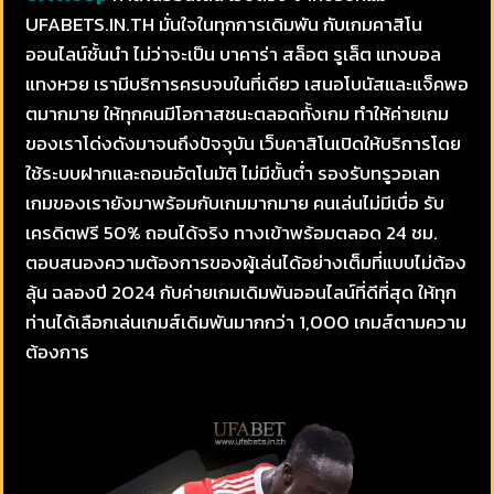
UFABETS.IN.TH มั่นใจในทุกการเดิมพัน กับเกมคาสิโน
ออนไลน์ชั้นนำ ไม่ว่าจะเป็น บาคาร่า สล็อต รูเล็ต แทงบอล
แทงหวย เรามีบริการครบจบในที่เดียว เสนอโบนัสและแจ็คพอ
ตมากมาย ให้ทุกคนมีโอกาสชนะตลอดทั้งเกม ทำให้ค่ายเกม
ของเราโด่งดังมาจนถึงปัจจุบัน เว็บคาสิโนเปิดให้บริการโดย
ใช้ระบบฝากและถอนอัตโนมัติ ไม่มีขั้นต่ำ รองรับทรูวอเลท
เกมของเรายังมาพร้อมกับเกมมากมาย คนเล่นไม่มีเบื่อ รับ
เครดิตฟรี 50% ถอนได้จริง ทางเข้าพร้อมตลอด 24 ชม.
ตอบสนองความต้องการของผู้เล่นได้อย่างเต็มที่แบบไม่ต้อง
ลุ้น ฉลองปี 2024 กับค่ายเกมเดิมพันออนไลน์ที่ดีที่สุด ให้ทุก
ท่านได้เลือกเล่นเกมส์เดิมพันมากกว่า 1,000 เกมส์ตามความ
ต้องการ