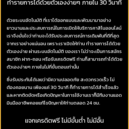
ทำรายการได้ด้วยตัวเองง่ายๆ ภายใน 30 วินาที
ด้วยระบบอัตโนมัติ ที่เราได้ออกแบบและพัฒนามาอย่าง
ยาวนานและประสบการณ์ในการเปิดให้บริการคาสิโนออนไลน์
เราจึงมั่นใจว่าท่านจะได้รับประสบการณ์การเดิมพันที่ดีที่สุด
จากเราอย่างแน่นอน เพราะเราเปิดให้ท่าน ทำรายการได้ด้วย
ตัวเองง่าย ผ่านระบบอัตโนมัติ ของเรา ไม่ว่าจะเป็นการสมัคร
สมาชิก ฝาก-ถอน หรือรับเครดิตฟรี ท่านก็สามารถทำได้ด้วย
ตัวเองง่ายๆ ภายในไม่กี่ขั้นตอนเท่านั้น
ซึ่งรับประกันได้เลยว่ามีความปลอดภัย สะดวกรวดเร็ว ไม่
ต้องคอยนาน เพียงแค่ 30 วินาที ก็ทำรายการได้สำเร็จแล้ว
และหากติดขัดหรือเกิดปัญหาในการใช้งานเราก็มีทีมงานแอด
มินมืออาชีพคอยแก้ไขปัญหาให้ท่านตลอด 24 ชม.
แจกเครดิตฟรี ไม่มีขั้นต่ำ ไม่มีอั้น