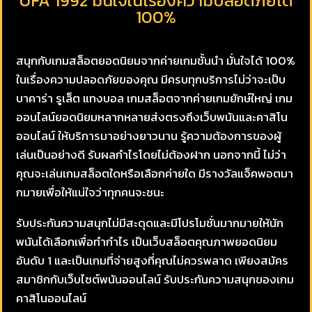
UFA 1992 มั่นใจในเรื่องความปลอดภัยได้
100%
สนุกกับเกมสล็อตยอดนิยมจากค่ายเกมชั้นนำ มั่นใจได้ 100%
ในเรื่องความปลอดภัยของคุณ มีครบทุกบริการไม่ว่าจะเป็บ
บาคาร่า รูเล็ต แทงบอล เกมสล็อตจากค่ายเกมยักษ์ใหญ่ เกม
ออนไลน์ยอดนิยมหลากหลายส่งตรงถึงเว็บพนันและคาสิโน
ออนไลน์ ให้บริการมาอย่างยาวนาน รู้ความต้องการของผู้
เล่นเป็นอย่างดี รับผลกำไรโดยไม่ต้องฝาก นอกจากนี้ ไม่ว่า
คุณจะเล่นเกมสล็อตใดหรือเลือกค่ายใด มีรางวัลแจ็คพอตมา
กมายเพื่อให้แน่ใจว่าทุกคนจะชนะ
รับประกันความสนุกไม่มีสะดุดและมีโปรโมชั่นมากมายให้นัก
พนันได้เลือกเพื่อทำกำไร เป็นเว็บสล็อตคุณภาพยอดนิยม
อันดับ 1 และเป็นเกมที่จ่ายสูงที่คุณไม่ควรพลาด เพียงสมัคร
สมาชิกกับเว็บไซต์พนันออนไลน์ รับประกันความสนุกของเกม
คาสิโนออนไลน์