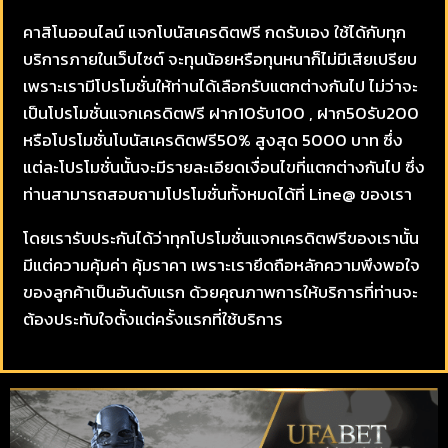
คาสิโนออนไลน์ แจกโบนัสเครดิตฟรี กดรับเอง ใช้ได้กับทุก
บริการภายในเว็บไซต์ จะทุนน้อยหรือทุนหนาก็ไม่มีเสียเปรียบ
เพราะเรามีโปรโมชั่นให้ท่านได้เลือกรับแตกต่างกันไป ไม่ว่าจะ
เป็นโปรโมชั่นแจกเครดิตฟรี ฝาก10รับ100 , ฝาก50รับ200
หรือโปรโมชั่นโบนัสเครดิตฟรี50% สูงสุด 5000 บาท ซึ่ง
แต่ละโปรโมชั่นนั้นจะมีรายละเอียดเงื่อนไขที่แตกต่างกันไป ซึ่ง
ท่านสามารถสอบถามโปรโมชั่นทั้งหมดได้ที่ Line@ ของเรา
โดยเรารับประกันได้ว่าทุกโปรโมชั่นแจกเครดิตฟรีของเรานั้น
มีแต่ความคุ้มค่า คุ้มราคา เพราะเรายึดถือหลักความพึงพอใจ
ของลูกค้าเป็นอันดับแรก ด้วยคุณภาพการให้บริการที่ท่านจะ
ต้องประทับใจตั้งแต่ครั้งแรกที่ใช้บริการ