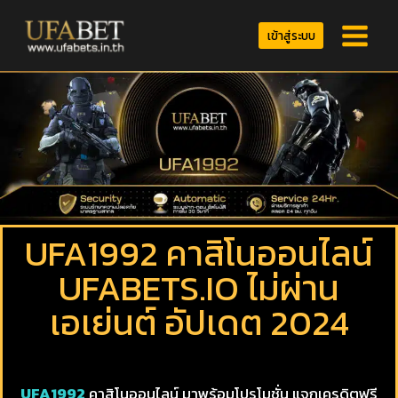
เข้าสู่ระบบ
UFA1992 คาสิโนออนไลน์
UFABETS.IO ไม่ผ่าน
เอเย่นต์ อัปเดต 2024
UFA1992
คาสิโนออนไลน์ มาพร้อมโปรโมชั่น แจกเครดิตฟรี