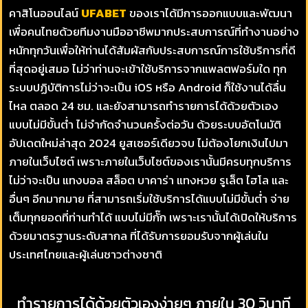
คาสิโนออนไลน์
UFABET
ของเราได้มีการออกแบบและพัฒนา
เพื่อคนไทยด้วยทีมงานมืออาชีพมากประสบการณ์ที่ทำงานอย่าง
หนักทุกวันเพื่อให้ท่านได้สัมผัสกับประสบการณ์การใช้บริการที่ดี
ที่สุดอยู่เสมอ ไม่ว่าท่านจะเข้าใช้บริการจากแพลตฟอร์มใด ทุก
ระบบปฏิบัติการไม่ว่าจะเป็น iOS หรือ Android ก็ใช้งานได้ลื่น
ไหล ตลอด 24 ชม. และยังสามารถทำรายการได้ด้วยตัวเอง
แบบไม่มีขั้นต่ำ ไม่จำกัดจำนวนครั้งต่อวัน ด้วยระบบอัตโนมัติ
อัปเดตใหม่ล่าสุด 2024 ยูสเซอร์เดียวจบ ไม่ต้องโยกเงินไปมา
ภายในเว็บไซต์ เพราะภายในเว็บไซต์ของเรานั้นมีครบทุกบริการ
ไม่ว่าจะเป็น แทงบอล สล็อต บาคาร่า แทงหวย รูเล็ต ไฮโล และ
อื่นๆ อีกมากมาย ที่สามารถเริ่มใช้บริการได้แบบไม่มีขั้นต่ำ จ่าย
เต็มทุกยอดที่ท่านทำได้ แบบไม่มีกั๊ก เพราะเรานั้นได้เปิดให้บริการ
ด้วยมาตรฐานระดับสากล ที่ได้รับการยอมรับจากผู้เล่นใน
ประเทศไทยและผู้เล่นชาวต่างชาติ
ทำรายการได้ด้วยตัวเองง่ายๆ ภายใน 30 วินาที