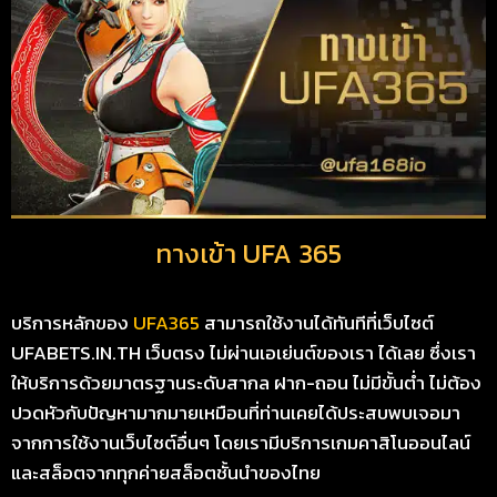
ทางเข้า UFA 365
บริการหลักของ
UFA365
สามารถใช้งานได้ทันทีที่เว็บไซต์
UFABETS.IN.TH เว็บตรง ไม่ผ่านเอเย่นต์ของเรา ได้เลย ซึ่งเรา
ให้บริการด้วยมาตรฐานระดับสากล ฝาก-ถอน ไม่มีขั้นต่ำ ไม่ต้อง
ปวดหัวกับปัญหามากมายเหมือนที่ท่านเคยได้ประสบพบเจอมา
จากการใช้งานเว็บไซต์อื่นๆ โดยเรามีบริการเกมคาสิโนออนไลน์
และสล็อตจากทุกค่ายสล็อตชั้นนำของไทย