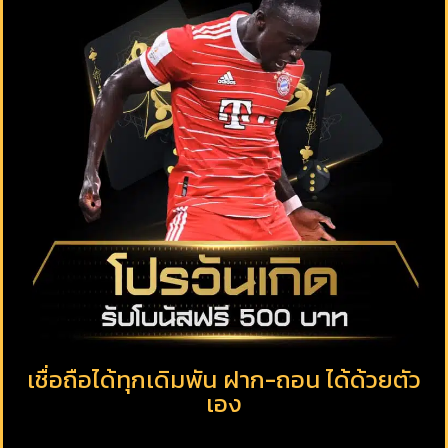
เชื่อถือได้ทุกเดิมพัน ฝาก-ถอน ได้ด้วยตัว
เอง