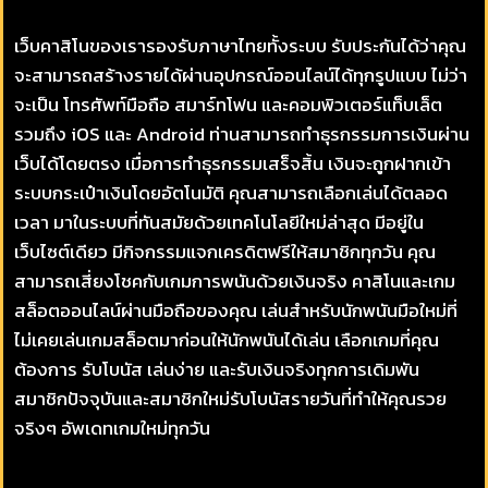
เว็บคาสิโนของเรารองรับภาษาไทยทั้งระบบ รับประกันได้ว่าคุณ
จะสามารถสร้างรายได้ผ่านอุปกรณ์ออนไลน์ได้ทุกรูปแบบ ไม่ว่า
จะเป็น โทรศัพท์มือถือ สมาร์ทโฟน และคอมพิวเตอร์แท็บเล็ต
รวมถึง iOS และ Android ท่านสามารถทำธุรกรรมการเงินผ่าน
เว็บได้โดยตรง เมื่อการทำธุรกรรมเสร็จสิ้น เงินจะถูกฝากเข้า
ระบบกระเป๋าเงินโดยอัตโนมัติ คุณสามารถเลือกเล่นได้ตลอด
เวลา มาในระบบที่ทันสมัยด้วยเทคโนโลยีใหม่ล่าสุด มีอยู่ใน
เว็บไซต์เดียว มีกิจกรรมแจกเครดิตฟรีให้สมาชิกทุกวัน คุณ
สามารถเสี่ยงโชคกับเกมการพนันด้วยเงินจริง คาสิโนและเกม
สล็อตออนไลน์ผ่านมือถือของคุณ เล่นสำหรับนักพนันมือใหม่ที่
ไม่เคยเล่นเกมสล็อตมาก่อนให้นักพนันได้เล่น เลือกเกมที่คุณ
ต้องการ รับโบนัส เล่นง่าย และรับเงินจริงทุกการเดิมพัน
สมาชิกปัจจุบันและสมาชิกใหม่รับโบนัสรายวันที่ทำให้คุณรวย
จริงๆ อัพเดทเกมใหม่ทุกวัน