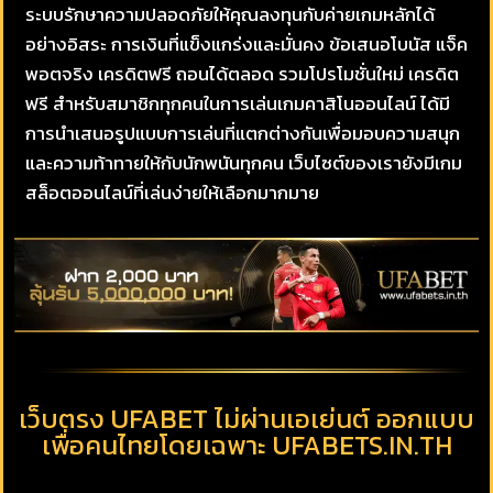
ระบบรักษาความปลอดภัยให้คุณลงทุนกับค่ายเกมหลักได้
อย่างอิสระ การเงินที่แข็งแกร่งและมั่นคง ข้อเสนอโบนัส แจ็ค
พอตจริง เครดิตฟรี ถอนได้ตลอด รวมโปรโมชั่นใหม่ เครดิต
ฟรี สำหรับสมาชิกทุกคนในการเล่นเกมคาสิโนออนไลน์ ได้มี
การนำเสนอรูปแบบการเล่นที่แตกต่างกันเพื่อมอบความสนุก
และความท้าทายให้กับนักพนันทุกคน เว็บไซต์ของเรายังมีเกม
สล็อตออนไลน์ที่เล่นง่ายให้เลือกมากมาย
เว็บตรง UFABET ไม่ผ่านเอเย่นต์ ออกแบบ
เพื่อคนไทยโดยเฉพาะ UFABETS.IN.TH