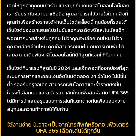
เปิดให้ลูกค้าทุกคนเข้าร่วมและสนุกกับเกมคาสิโนออนไลน์ของ
เรา รับประกันความน่าเชื่อถือ คุณสามารถไว้วางใจในทุกสิ่งที่
คุณทำเพื่อสร้างรายได้ผ่านเว็บไซต์สล็อตนี้ ทุนน้อยก็รวยได้
เว็บไซต์ของเราเสนอโปรโมชั่นแจกเครดิตฟรีและโบนัสแจ็ค
พอตมากมายสำหรับทุกคน ไม่ว่าคุณจะเลือกเกมไหน ไม่ว่า
คุณจะเลือกค่ายไหน คุณก็สามารถชนะในเกมการเดิมพันได้
เสมอ เกมเดิมพันคาสิโนออนไลน์ที่ดีที่สุดที่แจกให้กับทุกคน
เว็บไซต์ที่มาแรงที่สุดในปี 2024 และแจ็คพอตที่ออกบ่อยที่สุด
ระบบการฝากและถอนเงินอัตโนมัติตลอด 24 ชั่วโมง ไม่มีขั้น
ต่ำ รองรับทรูวอเลท สามารถเพิ่มโอกาสและร่ำรวยยิ่งขึ้น
ใครๆก็เลือกเล่นและสมัครสมาชิกใหม่เพื่อสัมผัสกับ
UFA 365
ได้มีการนำเสนอรูปแบบการเล่นที่แตกต่างกันเพื่อมอบความ
สนุกและความท้าทายให้กับท่าน
ใช้งานง่าย ไม่ว่าจะเป็นจากโทรศัพท์หรือคอมพิวเตอร์
UFA 365 เลือกเล่นได้ทุกวัน