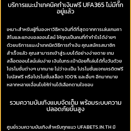
บริการแนะนำเทคนิคทำเงินฟรี UFA365 ไม่มีกั๊ก
อยู่แล้ว
เหมาะสำหรับผู้ที่มองหาวิธีหาเงินที่ดีที่สุดจากการเล่นเกมคา
สิโนและแทงบอลออนไลน์ ให้คุณเป็นคนที่ทำกำไรได้ง่ายๆ
ด้วยบริการแนะนำเทคนิควิธีการทำเงิน คุณสมัครสมาชิก
สำเร็จแล้ว คุณสามารถเข้าสู่ระบบได้อย่างง่ายดาย เกม
สล็อตออนไลน์เล่นง่าย เงินในกระเป๋าน้อยก็เล่นได้ทั้งวันด้วย
โปรโมชั่นต่างๆ มากมาย ไม่ว่าจะเป็น โปรโมชั่นแจกเครดิตฟรี
โบนัสฟรี หรือโปรโมชั่นสล็อต 100% และอื่นๆ อีกมากมาย
หลากหลายเงื่อนไขให้ท่านได้เลือกตามใจชอบ
รวมความบันเทิงแบบจัดเต็ม พร้อมระบบความ
ปลอดภัยขั้นสูง
ศูนย์รวมความบันเทิงสำหรับทุกแนว UFABETS.IN.TH มี