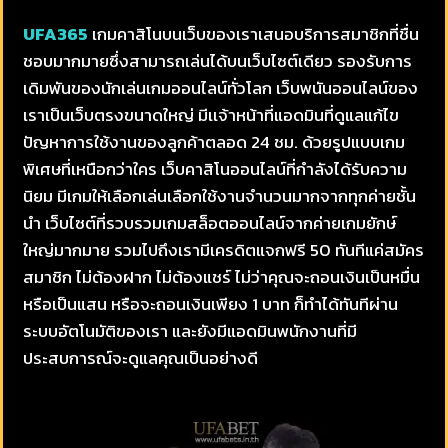
UFA365
เกมคาสิโนบนเว็บของเราเสนอบริการสมาชิกที่ชื่น
ชอบมากมายซึ่งสามารถเล่นได้บนเว็บไซต์เดียว รองรับการ
เดิมพันของนักเล่นเกมออนไลน์ทั่วโลก เว็บพนันออนไลน์ของ
เราเป็นเว็บตรงขนาดใหญ่ มีเเจ้าหน้าที่แอดมินที่ดูแลแก้ไข
ปัญหาการใช้งานของลูกค้าตลอด 24 ชม. ด้วยรูปแบบเกม
พิเศษที่เหนือกว่าใคร เว็บคาสิโนออนไลน์ที่กำลังได้รับความ
นิยม มีเกมให้เลือกเล่นเลือกใช้งานจำนวนมากจากทุกค่ายชั้น
นำ เว็บไซต์ที่รวบรวมเกมสล็อตออนไลน์จากค่ายเกมยักษ์
ใหญ่มากมาย รวมไปถึงเรามีเครดิตแจกฟรี 50 ทันทีแค่สมัคร
สมาชิก ไม่ต้องฝาก ไม่ต้องแชร์ ไม่ว่าคุณจะถอนเงินเป็นหมื่น
หรือเป็นแสน หรือจะถอนเงินเพียง 1 บาท ก็ทำได้ทันทีผ่าน
ระบบอัตโนมัติของเรา และยังมีแอดมินพนักงานที่มี
ประสบการณ์จะดูแลคุณเป็นอย่างดี