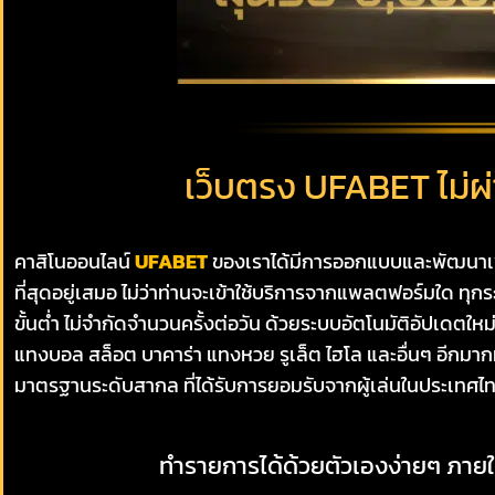
เว็บตรง UFABET ไม่ผ
คาสิโนออนไลน์
UFABET
ของเราได้มีการออกแบบและพัฒนาเพื่
ที่สุดอยู่เสมอ ไม่ว่าท่านจะเข้าใช้บริการจากแพลตฟอร์มใด ทุ
ขั้นต่ำ ไม่จำกัดจำนวนครั้งต่อวัน ด้วยระบบอัตโนมัติอัปเดตให
แทงบอล สล็อต บาคาร่า แทงหวย รูเล็ต ไฮโล และอื่นๆ อีกมากมาย ท
มาตรฐานระดับสากล ที่ได้รับการยอมรับจากผู้เล่นในประเทศไท
ทำรายการได้ด้วยตัวเองง่ายๆ ภายใน