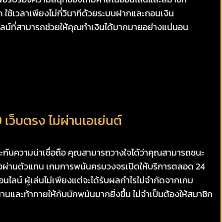
 ใช้เวลาเพียงไม่กี่วินาทีด้วยระบบฝากและถอนเงิน
ไลน์ที่สามารถช่วยให้คุณทำเงินได้มากมายอย่างแน่นอน
เว็บตรง ไม่ผ่านเอเย่นต์
ประกันความน่าเชื่อถือ คุณสามารถวางใจได้ว่าคุณสามารถชนะ
่ต้องผ่านตัวแทน เกมการพนันครบวงจรเปิดให้บริการตลอด 24
ลน์ ผู้เล่นไม่เพียงแต่จะได้รับผลกำไรไม่จำกัดจากเกม
ละท้าทายให้กับนักพนันมากยิ่งขึ้น ไม่จำเป็นต้องให้สมาชิก