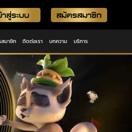
รสมาชิก
ติดต่อเรา
บทความ
บริการ