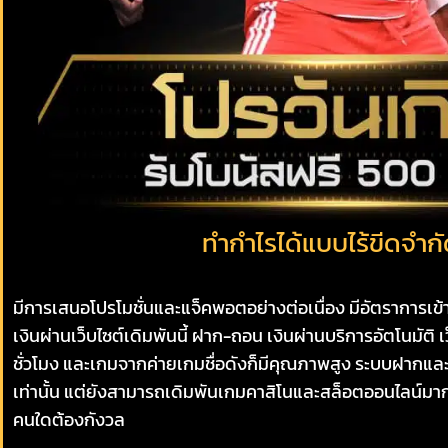
ทำกำไรได้แบบไร้ขีดจำกั
มีการเสนอโปรโมชั่นและแจ็คพอตอย่างต่อเนื่อง มีอัตราการเข้
เงินผ่านเว็บไซต์เดิมพันนี้ ฝาก-ถอน เงินผ่านบริการอัตโนม
ชั่วโมง และเกมจากค่ายเกมชื่อดังก็มีคุณภาพสูง ระบบฝากและ
เท่านั้น แต่ยังสามารถเดิมพันเกมคาสิโนและสล็อตออนไลน์มาก
คนใดต้องกังวล