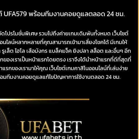
่นต์ UFA579 พร้อมทีมงานคอยดูแลตลอด 24 ชม.
 จัดโปรโมชั่นพิเศษ รวมไปถึงค่ายเกมเดิมพันทั้งหมด เว็บไซต์
ออนไลน์หลากหลายที่คุณสามารถเข้ามาเสี่ยงโชคได้ มีเกมให้
 รูเล็ต ไฮโล เสือมังกร แบล็คแจ็ค ยิงปลา สล็อต และอื่นๆ อีก
รกของเราเป็นหน้าแรกโดยตรง เราจึงได้นำหน้าแรกที่ดีที่สุดที่
รกของเรามาให้คุณ เว็บไซต์เกมคาสิโนออนไลน์ที่เล่นง่าย
ุด พร้อมทีมงานคอยดูแลแก้ไขปัญหาการใช้งานตลอด 24 ชม.