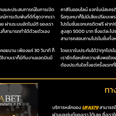
วนานและประสบการณ์ในการเปิด
คาสิโนออนไลน์ แจกโบนัสเครดิ
ณ์การเดิมพันที่ดีที่สุดจากเรา
รือทุนหนาก็ไม่มีเสียเปรียบเพร
าย ผ่านระบบอัตโนมัติ ของเรา
โปรโมชั่นแจกเครดิตฟรี ฝาก1
านก็สามารถทำได้ด้วยตัวเอง
สูงสุด 5000 บาท ซึ่งแต่ละโปรโ
สามารถสอบถามโปรโมชั่นทั้งห
คอยนาน เพียงแค่ 30 วินาที ก็
โดยเรารับประกันได้ว่าทุกโปรโ
ช้งานเราก็มีทีมงานแอดมินมื
เรายึดถือหลักความพึงพอใจขอ
ต้องประทับใจตั้งแต่ครั้งแรกที่
ทาง
บริการหลักของ
UFA579
สามารถใช้
ผ่านเอเย่นต์ของเรา ได้เลย ซึ่งเร