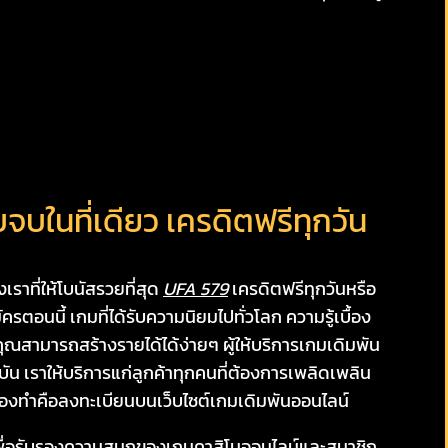
จบในที่เดียว เครดิตฟรีทุกวัน
ราที่ให้โบนัสรวยที่สุด
UFA 579
เครดิตฟรีทุกวันหรือ
ครตอนนี้ เกมที่ได้รับความนิยมไปทั่วโลก ความรู้เบื้อง
คุณสามารถสร้างรายได้ได้ง่ายๆ ผู้ให้บริการเกมเดิมพัน
ุบัน เราให้บริการแก่ลูกค้าทุกคนที่ต้องการเพลิดเพลิน
ต้องทำคือลงทะเบียนบนเว็บไซต์เกมเดิมพันออนไลน์
เพื่อรับรองความสนุกของเกมคาสิโนออนไลน์และสมาชิก