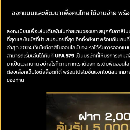
ออกแบบและพัฒนาเพื่อคนไทย ใช้งานง่าย พร้
ลงทะเบียนเพื่อเล่นเดิมพันในค่ายเกมของเรา สนุกกับคาสิโน
ที่สุดและโบนัสที่นำเสนอบ่อยที่สุด อีกทั้งยังมาพร้อมกับเกมท
ล่าสุด 2024 เว็บไซต์คาสิโนออนไลน์ของเราได้รับการออกแบบเ
สามารถเริ่มเล่นได้ทันที
UFA 579
เป็นบริษัทที่ให้บริการเกม
มาเป็นเวลานาน อย่างไรก็ตามหากเราต้องการเดิมพันออนไลน์เ
ต้องเลือกเว็บไซต์สล็อตที่ดี พร้อมโปรโมชั่นแจกโบนัสมากม
ของท่าน