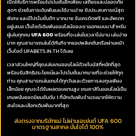
เปิดให้บริการพร้อมโปรโมชั่นอีกเพียบ เสถียรและปลอดภัย
สุดๆ ช่วยในการเดิมพันและใช้งานง่าย รับประสบการณ์สุด
พิเศษ และมีโปรโมชั่นดีๆ มากมาย รับเครดิตฟรี และอัพเดท
อยู่เสมอ เว็บไซต์เดิมพันออนไลน์ของเราออกแบบมาสำหรับ
ผู้เล่นทุกคน
UFA 600
พร้อมที่จะเล่นในเวลาไม่นาน เล่นง่าย
มาก คุณสามารถเล่นได้ทันทีจากแอปพลิเคชันหรือผ่านหน้า
เว็บไซต์ UFABETS.IN.TH ได้เลย
เวลาส่วนใหญ่ที่คุณเล่นเกมออนไลน์ด้วยโบนัสที่หนักที่สุด
พร้อมรับสิทธิประโยชน์และโปรโมชั่นมากมายที่จะช่วยให้ทุก
ท่าน คุณสามารถเล่นเกมได้ทุกวันและด้วยการลงทุนเพียง
เล็กน้อย คุณจะได้รับผลตอบแทนสูง เกมคาสิโนออนไลน์เป็น
เกมพนันยอดนิยมอันดับ 1 ที่นักเดิมพันจำนวนมากให้ความ
สนใจและเลือกเดิมพันมากที่สุด
ส่งตรงจากบริษัทแม่ ไม่ผ่านเอเย่นต์ UFA 600
มาตรฐานสากล มั่นใจได้ 100%