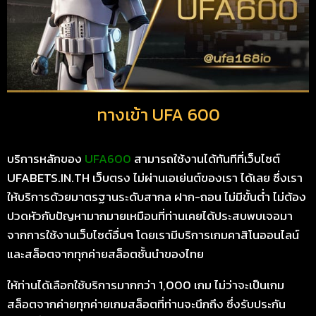
ทางเข้า UFA 600
บริการหลักของ
UFA600
สามารถใช้งานได้ทันทีที่เว็บไซต์
UFABETS.IN.TH เว็บตรง ไม่ผ่านเอเย่นต์ของเรา ได้เลย ซึ่งเรา
ให้บริการด้วยมาตรฐานระดับสากล ฝาก-ถอน ไม่มีขั้นต่ำ ไม่ต้อง
ปวดหัวกับปัญหามากมายเหมือนที่ท่านเคยได้ประสบพบเจอมา
จากการใช้งานเว็บไซต์อื่นๆ โดยเรามีบริการเกมคาสิโนออนไลน์
และสล็อตจากทุกค่ายสล็อตชั้นนำของไทย
ให้ท่านได้เลือกใช้บริการมากกว่า 1,000 เกม ไม่ว่าจะเป็นเกม
สล็อตจากค่ายทุกค่ายเกมสล็อตที่ท่านจะนึกถึง ซึ่งรับประกัน