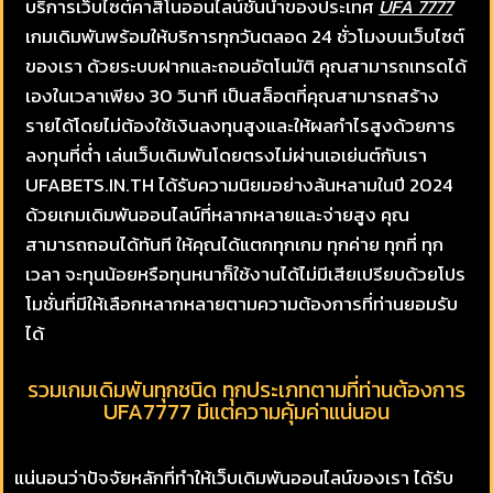
บริการเว็บไซต์คาสิโนออนไลน์ชั้นนำของประเทศ
UFA 7777
เกมเดิมพันพร้อมให้บริการทุกวันตลอด 24 ชั่วโมงบนเว็บไซต์
ของเรา ด้วยระบบฝากและถอนอัตโนมัติ คุณสามารถเทรดได้
เองในเวลาเพียง 30 วินาที เป็นสล็อตที่คุณสามารถสร้าง
รายได้โดยไม่ต้องใช้เงินลงทุนสูงและให้ผลกำไรสูงด้วยการ
ลงทุนที่ต่ำ เล่นเว็บเดิมพันโดยตรงไม่ผ่านเอเย่นต์กับเรา
UFABETS.IN.TH ได้รับความนิยมอย่างล้นหลามในปี 2024
ด้วยเกมเดิมพันออนไลน์ที่หลากหลายและจ่ายสูง คุณ
สามารถถอนได้ทันที ให้คุณได้แตกทุกเกม ทุกค่าย ทุกที่ ทุก
เวลา จะทุนน้อยหรือทุนหนาก็ใช้งานได้ไม่มีเสียเปรียบด้วยโปร
โมชั่นที่มีให้เลือกหลากหลายตามความต้องการที่ท่านยอมรับ
ได้
รวมเกมเดิมพันทุกชนิด ทุกประเภทตามที่ท่านต้องการ
UFA7777 มีแต่ความคุ้มค่าแน่นอน
แน่นอนว่าปัจจัยหลักที่ทำให้เว็บเดิมพันออนไลน์ของเรา ได้รับ