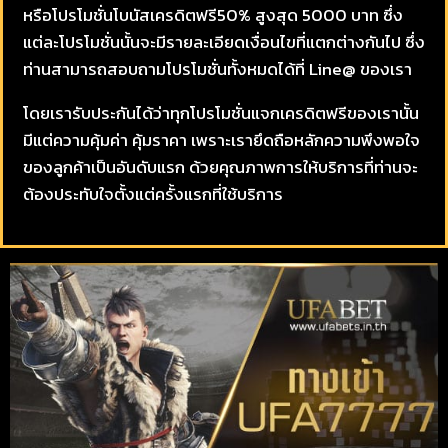
หรือโปรโมชั่นโบนัสเครดิตฟรี50% สูงสุด 5000 บาท ซึ่ง
แต่ละโปรโมชั่นนั้นจะมีรายละเอียดเงื่อนไขที่แตกต่างกันไป ซึ่ง
ท่านสามารถสอบถามโปรโมชั่นทั้งหมดได้ที่ Line@ ของเรา
โดยเรารับประกันได้ว่าทุกโปรโมชั่นแจกเครดิตฟรีของเรานั้น
มีแต่ความคุ้มค่า คุ้มราคา เพราะเรายึดถือหลักความพึงพอใจ
ของลูกค้าเป็นอันดับแรก ด้วยคุณภาพการให้บริการที่ท่านจะ
ต้องประทับใจตั้งแต่ครั้งแรกที่ใช้บริการ