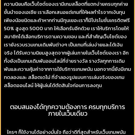
ความนิยมคือเว็บไซต์ของเรามีเกมสล็อตที่แตกง่ายครบทุกค่าย
ชั้นนำของเอเชีย เราเลือกเสนอแต่เกมที่ให้ผลกำไรจากเงินทุน
เพียงน้อยนิดและถ้าหากท่านมีทุนเยอะเราก็มีโปรโมชั่นเครดิตฟรี
50% สูงสุด 5000 บาท ให้เลือกรับอีกด้วย เราให้บริการโดยให้
สมาชิกได้เลือกบริการตามความชอบ และที่สำคัญเว็บไซต์ของ
เรายังรวบรวมเกมเดิมพันต่างๆ เป็นเกมที่เล่นง่ายและได้เงิน
จริง ได้รับความนิยมสูงสุดจากผู้เล่นภายในเว็บไซต์ของเรา อีก
ทั้งยังเป็นเกมเดิมพันออนไลน์ที่จ่ายรางวัล รางวัลทุกการเดิม
พันและความคุ้มค่าจากการใช้บริการเกมพนัน นอกจากนี้ยังมีเกม
ทดลองและ สล็อตเดโม่ ที่จำลองรูปแบบการเล่นจริงของเกม
สล็อตออนไลน์ ให้ผู้เล่นได้ตัดสินใจก่อนการลงทุน
ตอบสนองได้ทุกความต้องการ ครบทุกบริการ
ภายในเว็บเดียว
ใครๆ ก็ใช้งานได้อย่างมั่นใจ ถือว่าดีที่สุดสำหรับเว็บเกมพนัน