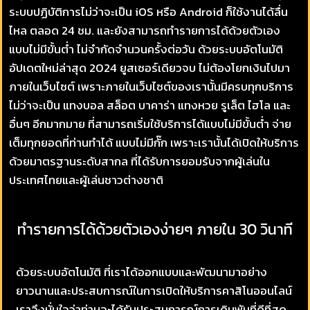
ระบบปฏิบัติการไม่ว่าจะเป็น iOS หรือ Android ก็ใช้งานได้ลื่น
ไหล ตลอด 24 ชม. และยังสามารถทำรายการได้ด้วยตัวเอง
แบบไม่มีขั้นต่ำ ไม่จำกัดจำนวนครั้งต่อวัน ด้วยระบบอัตโนมัติ
อัปเดตใหม่ล่าสุด 2024 ยูสเซอร์เดียวจบ ไม่ต้องโยกเงินไปมา
ภายในเว็บไซต์ เพราะภายในเว็บไซต์ของเรานั้นมีครบทุกบริการ
ไม่ว่าจะเป็น แทงบอล สล็อต บาคาร่า แทงหวย รูเล็ต ไฮโล และ
อื่นๆ อีกมากมาย ที่สามารถเริ่มใช้บริการได้แบบไม่มีขั้นต่ำ จ่าย
เต็มทุกยอดที่ท่านทำได้ แบบไม่มีกั๊ก เพราะเรานั้นได้เปิดให้บริการ
ด้วยมาตรฐานระดับสากล ที่ได้รับการยอมรับจากผู้เล่นใน
ประเทศไทยและผู้เล่นชาวต่างชาติ
ทำรายการได้ด้วยตัวเองง่ายๆ ภายใน 30 วินาที
ด้วยระบบอัตโนมัติ ที่เราได้ออกแบบและพัฒนามาอย่าง
ยาวนานและประสบการณ์ในการเปิดให้บริการคาสิโนออนไลน์
เราจึงมั่นใจว่าท่านจะได้รับประสบการณ์การเดิมพันที่ดีที่สุด