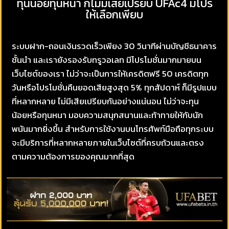
ทุนน้อยทุนหนา ก็ไม่มีเสียเปรียบ UFAc4 มีโปร
ให้เลือกเพียบ
ระบบฝาก-ถอนเงินรวดเร็วเพียง 30 วินาทีผ่านบัญชีธนาคาร
ชั้นนำ และเรายังรองรับทรูวอเลท มีโปรโมชั่นมากมายบน
เว็บไซต์ของเรา ไม่ว่าจะเป็นการให้เครดิตฟรี 50 เครดิตทุก
วันหรือโปรโมชั่นคืนยอดเสียสูงสุด 5% ทุกสัปดาห์ ก็มีรูปแบบ
ที่หลากหลาย ไม่มีเสียเปรียบกันอย่างแน่นอน ไม่ว่าจะทุน
น้อยหรือทุนหนา มอบความสนุกสนานและท้าทายให้กับนัก
พนันมากยิ่งขึ้น สำหรับการใช้งานบนโทรศัพท์มือถือทุกระบบ
จะมีบริการที่หลากหลายภายในเว็บไซต์ที่ครบถ้วนและตรง
ตามความต้องการของคุณมากที่สุด