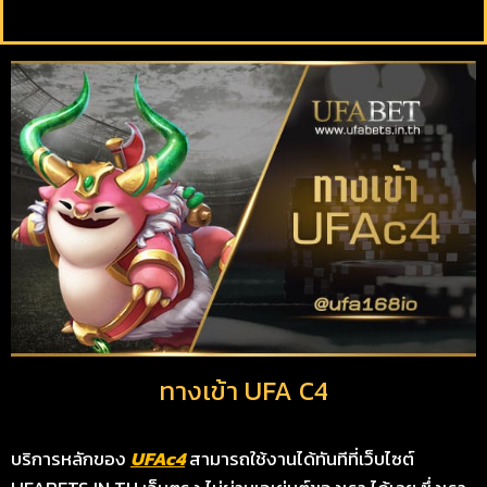
ทางเข้า UFA C4
บริการหลักของ
UFAc4
สามารถใช้งานได้ทันทีที่เว็บไซต์