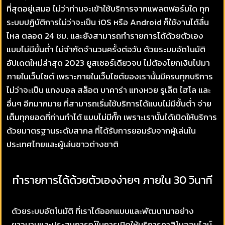
ที่สุดอยู่เสมอ ไม่ว่าท่านจะเข้าใช้บริการจากแพลตฟอร์มใด ทุก
ระบบปฏิบัติการไม่ว่าจะเป็น iOS หรือ Android ก็ใช้งานได้ลื่น
ไหล ตลอด 24 ชม. และยังสามารถทำรายการได้ด้วยตัวเอง
แบบไม่มีขั้นต่ำ ไม่จำกัดจำนวนครั้งต่อวัน ด้วยระบบอัตโนมัติ
อัปเดตใหม่ล่าสุด 2023 ยูสเซอร์เดียวจบ ไม่ต้องโยกเงินไปมา
ภายในเว็บไซต์ เพราะภายในเว็บไซต์ของเรานั้นมีครบทุกบริการ
ไม่ว่าจะเป็น แทงบอล สล็อต บาคาร่า แทงหวย รูเล็ต ไฮโล และ
อื่นๆ อีกมากมาย ที่สามารถเริ่มใช้บริการได้แบบไม่มีขั้นต่ำ จ่าย
เต็มทุกยอดที่ท่านทำได้ แบบไม่มีกั๊ก เพราะเรานั้นได้เปิดให้บริการ
ด้วยมาตรฐานระดับสากล ที่ได้รับการยอมรับจากผู้เล่นใน
ประเทศไทยและผู้เล่นชาวต่างชาติ
ทำรายการได้ด้วยตัวเองง่ายๆ ภายใน 30 วินาที
ด้วยระบบอัตโนมัติ ที่เราได้ออกแบบและพัฒนามาอย่าง
ยาวนานและประสบการณ์ในการเปิดให้บริการคาสิโนออนไลน์