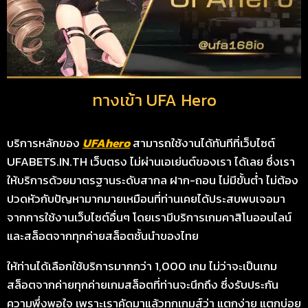
ทางเข้า UFA Hero
บริการหลักของ
UFAhero
สามารถใช้งานได้ทันทีที่เว็บไซต์
UFABETS.IN.TH เว็บตรง ไม่ผ่านเอเย่นต์ของเรา ได้เลย ซึ่งเรา
ให้บริการด้วยมาตรฐานระดับสากล ฝาก-ถอน ไม่มีขั้นต่ำ ไม่ต้อง
ปวดหัวกับปัญหามากมายเหมือนที่ท่านเคยได้ประสบพบเจอมา
จากการใช้งานเว็บไซต์อื่นๆ โดยเรามีบริการเกมคาสิโนออนไลน์
และสล็อตจากทุกค่ายสล็อตชั้นนำของไทย
ให้ท่านได้เลือกใช้บริการมากกว่า 1,000 เกม ไม่ว่าจะเป็นเกม
สล็อตจากค่ายทุกค่ายเกมสล็อตที่ท่านจะนึกถึง ซึ่งรับประกัน
ความพึ่งพอใจ เพราะเราคัดมาแล้วทุกเกมส์ว่า แตกง่าย แตกบ่อย