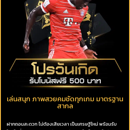
เล่นสนุก ภาพสวยคมชัดทุกเกม มาตรฐาน
สากล
ฝากถอนสะดวก ไม่ต้องเสียเวลา เป็นเศรษฐีใหม่ พร้อมรับ