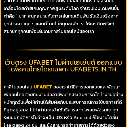
สามารถเดิมพันทางเข้าเว็บไซต์พนันออนไลน์ครบวงจรที่ขับ
เคลื่อนโดยค่ายเกมคุณภาพสูงระดับโลก จำนวนเงินเดิมพันขั้น
ต่ำคือ 1 บาท สนุกสนานกับการเล่นเกมเดิมพัน รับเงินจริงจาก
ทุกค้างคาวทุก ๆ แคนดี้โดยไม่หยุดชะงัก เราให้เครดิตฟรีแก่
สมาชิกทุกคนเพื่อเล่นเกมคาสิโนออนไลน์ของเรา
เว็บตรง UFABET ไม่ผ่านเอเย่นต์ ออกแบบ
เพื่อคนไทยโดยเฉพาะ UFABETS.IN.TH
คาสิโนออนไลน์
UFABET
ของเราได้มีการออกแบบและพัฒนา
เพื่อคนไทยด้วยทีมงานมืออาชีพมากประสบการณ์ที่ทำงานอย่าง
หนักทุกวันเพื่อให้ท่านได้สัมผัสกับประสบการณ์การใช้บริการที่ดี
ที่สุดอยู่เสมอ ไม่ว่าท่านจะเข้าใช้บริการจากแพลตฟอร์มใด ทุก
ระบบปฏิบัติการไม่ว่าจะเป็น iOS หรือ Android ก็ใช้งานได้ลื่น
ไหล ตลอด 24 ชม. และยังสามารถทำรายการได้ด้วยตัวเอง