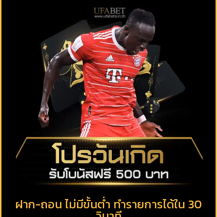
ฝาก-ถอน ไม่มีขั้นต่ำ ทำรายการได้ใน 30
วินาที