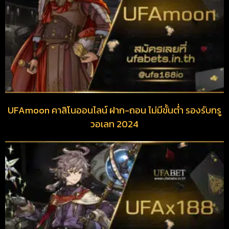
UFAmoon คาสิโนออนไลน์ ฝาก-ถอน ไม่มีขั้นต่ำ รองรับทรู
วอเลท 2024