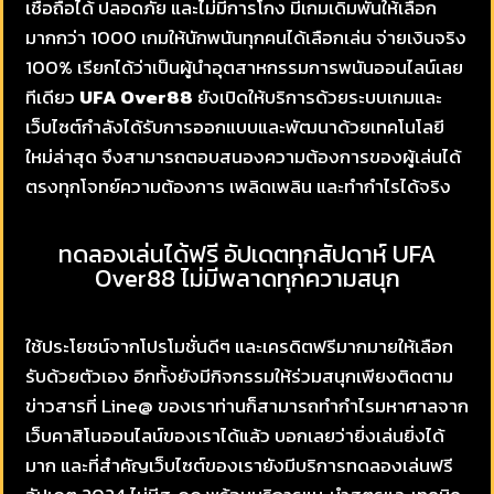
เชื่อถือได้ ปลอดภัย และไม่มีการโกง มีเกมเดิมพันให้เลือก
มากกว่า 1000 เกมให้นักพนันทุกคนได้เลือกเล่น จ่ายเงินจริง
100% เรียกได้ว่าเป็นผู้นำอุตสาหกรรมการพนันออนไลน์เลย
ทีเดียว
UFA Over88
ยังเปิดให้บริการด้วยระบบเกมและ
เว็บไซต์กำลังได้รับการออกแบบและพัฒนาด้วยเทคโนโลยี
ใหม่ล่าสุด จึงสามารถตอบสนองความต้องการของผู้เล่นได้
ตรงทุกโจทย์ความต้องการ เพลิดเพลิน และทำกำไรได้จริง
ทดลองเล่นได้ฟรี อัปเดตทุกสัปดาห์ UFA
Over88 ไม่มีพลาดทุกความสนุก
ใช้ประโยชน์จากโปรโมชั่นดีๆ และเครดิตฟรีมากมายให้เลือก
รับด้วยตัวเอง อีกทั้งยังมีกิจกรรมให้ร่วมสนุกเพียงติดตาม
ข่าวสารที่ Line@ ของเราท่านก็สามารถทำกำไรมหาศาลจาก
เว็บคาสิโนออนไลน์ของเราได้แล้ว บอกเลยว่ายิ่งเล่นยิ่งได้
มาก และที่สำคัญเว็บไซต์ของเรายังมีบริการทดลองเล่นฟรี