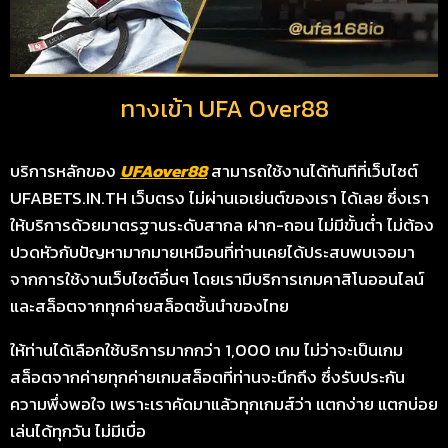
ทางเข้า UFA Over88
บริการหลักของ
UFAover88
สามารถใช้งานได้ทันทีที่เว็บไซต์
UFABETS.IN.TH เว็บตรง ไม่ผ่านเอเย่นต์ของเรา ได้เลย ซึ่งเรา
ให้บริการด้วยมาตรฐานระดับสากล ฝาก-ถอน ไม่มีขั้นต่ำ ไม่ต้อง
ปวดหัวกับปัญหามากมายเหมือนที่ท่านเคยได้ประสบพบเจอมา
จากการใช้งานเว็บไซต์อื่นๆ โดยเรามีบริการเกมคาสิโนออนไลน์
และสล็อตจากทุกค่ายสล็อตชั้นนำของไทย
ให้ท่านได้เลือกใช้บริการมากกว่า 1,000 เกม ไม่ว่าจะเป็นเกม
สล็อตจากค่ายทุกค่ายเกมสล็อตที่ท่านจะนึกถึง ซึ่งรับประกัน
ความพึ่งพอใจ เพราะเราคัดมาแล้วทุกเกมส์ว่า แตกง่าย แตกบ่อย
เล่นได้ทุกวัน ไม่มีเบื่อ