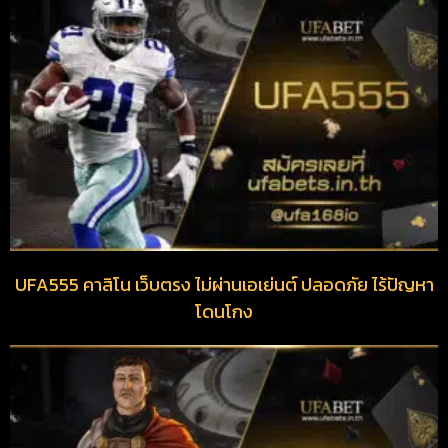
UFA555 คาสิโน เว็บตรง ไม่ผ่านเอเย่นต์ ปลอดภัย ไร้ปัญหา
โดนโกง