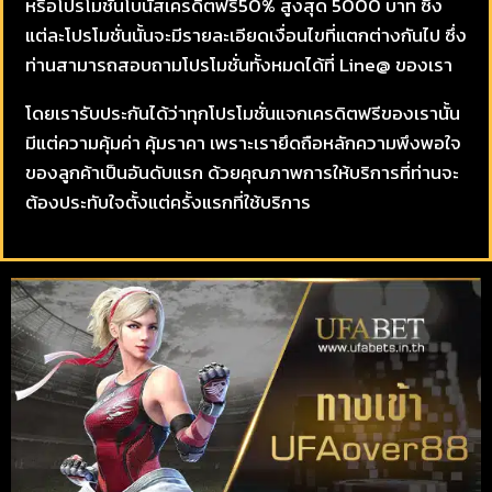
หรือโปรโมชั่นโบนัสเครดิตฟรี50% สูงสุด 5000 บาท ซึ่ง
แต่ละโปรโมชั่นนั้นจะมีรายละเอียดเงื่อนไขที่แตกต่างกันไป ซึ่ง
ท่านสามารถสอบถามโปรโมชั่นทั้งหมดได้ที่ Line@ ของเรา
โดยเรารับประกันได้ว่าทุกโปรโมชั่นแจกเครดิตฟรีของเรานั้น
มีแต่ความคุ้มค่า คุ้มราคา เพราะเรายึดถือหลักความพึงพอใจ
ของลูกค้าเป็นอันดับแรก ด้วยคุณภาพการให้บริการที่ท่านจะ
ต้องประทับใจตั้งแต่ครั้งแรกที่ใช้บริการ