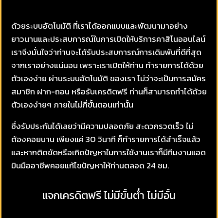
ด้วยระบบอัตโนมัติ ที่เราได้ออกแบบและพัฒนามาอย่าง
ยาวนานและประสบการณ์ในการเปิดให้บริการคาสิโนออนไลน์
เราจึงมั่นใจว่าท่านจะได้รับประสบการณ์การเดิมพันที่ดีที่สุด
จากเราอย่างแน่นอน เพราะเราเปิดให้ท่าน ทำรายการได้ด้วย
ตัวเองง่าย ผ่านระบบอัตโนมัติ ของเรา ไม่ว่าจะเป็นการสมัคร
สมาชิก ฝาก-ถอน หรือรับเครดิตฟรี ท่านก็สามารถทำได้ด้วย
ตัวเองง่ายๆ ภายในไม่กี่ขั้นตอนเท่านั้น
ซึ่งรับประกันได้เลยว่ามีความปลอดภัย สะดวกรวดเร็ว ไม่
ต้องคอยนาน เพียงแค่ 30 วินาที ก็ทำรายการได้สำเร็จแล้ว
และหากติดขัดหรือเกิดปัญหาในการใช้งานเราก็มีทีมงานแอด
มินมืออาชีพคอยแก้ไขปัญหาให้ท่านตลอด 24 ชม.
แจกเครดิตฟรี ไม่มีขั้นต่ำ ไม่มีอั้น