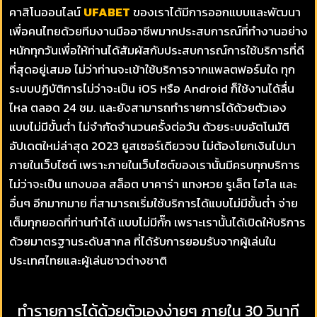
คาสิโนออนไลน์
UFABET
ของเราได้มีการออกแบบและพัฒนา
เพื่อคนไทยด้วยทีมงานมืออาชีพมากประสบการณ์ที่ทำงานอย่าง
หนักทุกวันเพื่อให้ท่านได้สัมผัสกับประสบการณ์การใช้บริการที่ดี
ที่สุดอยู่เสมอ ไม่ว่าท่านจะเข้าใช้บริการจากแพลตฟอร์มใด ทุก
ระบบปฏิบัติการไม่ว่าจะเป็น iOS หรือ Android ก็ใช้งานได้ลื่น
ไหล ตลอด 24 ชม. และยังสามารถทำรายการได้ด้วยตัวเอง
แบบไม่มีขั้นต่ำ ไม่จำกัดจำนวนครั้งต่อวัน ด้วยระบบอัตโนมัติ
อัปเดตใหม่ล่าสุด 2023 ยูสเซอร์เดียวจบ ไม่ต้องโยกเงินไปมา
ภายในเว็บไซต์ เพราะภายในเว็บไซต์ของเรานั้นมีครบทุกบริการ
ไม่ว่าจะเป็น แทงบอล สล็อต บาคาร่า แทงหวย รูเล็ต ไฮโล และ
อื่นๆ อีกมากมาย ที่สามารถเริ่มใช้บริการได้แบบไม่มีขั้นต่ำ จ่าย
เต็มทุกยอดที่ท่านทำได้ แบบไม่มีกั๊ก เพราะเรานั้นได้เปิดให้บริการ
ด้วยมาตรฐานระดับสากล ที่ได้รับการยอมรับจากผู้เล่นใน
ประเทศไทยและผู้เล่นชาวต่างชาติ
ทำรายการได้ด้วยตัวเองง่ายๆ ภายใน 30 วินาที