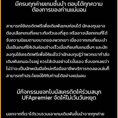
มีครบทุกค่ายเกมชั้นนำ ตอบได้ทุกความ
ต้องการของท่านแน่นอน
สามารถใช้เครดิตฟรีเพื่อเดิมพันเกมก่อนได้ นักลงทุนอาจ
ต้องเลือกเกมที่เหมาะกับตัวเองที่สุด หรืออาจเลือกเกมที่ได้
รับความนิยมตามขนาดของพวกเขา เนื่องจากเกมที่แนะนำ
นั้นเป็นเกมที่ให้เงินค่อนข้างเร็วเมื่อเทียบกับเกมอื่นๆ และนัก
ลงทุนใช้เครดิตฟรีเพื่อให้แน่ใจว่านักลงทุนรู้ว่าพวกเขากำลัง
เดิมพันเกมอะไรอยู่ ควรใส่เงินอย่างไรนั้นเอง ซึ่งบอกเลยว่า
ไม่ว่าจะเป็นนักพนันมือใหม่หรือมืออาชีพบริการทดลองเล่นก็
สามารถทำประโยชน์ให้กับท่านได้อย่างแน่นอน
มีกิจกรรมแจกโบนัสเครดิตให้ร่วมสนุก
UFApremier จัดให้ไม่เว้นวันหยุด
นอกจากที่เราได้รวบรวมเอาเกมเดิมพันชั้นนำจากทุกค่าย