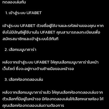
ทดลองเล่นกัน
เข้าสู่ระบบ UFABET
เข้าสู่ระบบ UFABET ด้วยชื่อผู้ใช้งานและรหัสผ่านของคุณ หาก
ยังไม่มีบัญชีผู้ใช้งานใน UFABET คุณสามารถลงทะเบียนเพื่อ
สมัครสมาชิกและเข้าสู่ระบบได้ทันที
เลือกเมนูบาคาร่า
หลังจากเข้าสู่ระบบ UFABET ให้คุณเลือกเมนูบาคาร่าในหน้า
เว็บไซต์ ซึ่งจะอยู่ทางด้านซ้ายมือของหน้าจอ
เลือกห้องทดลองเล่น
หลังจากเลือกเมนูบาคาร่าแล้ว ให้คุณเลือกห้องทดลองเล่นจาก
ตัวเลือกที่มีอยู่ในหน้าจอ มีห้องทดลองเล่นให้เลือกหลายห้อง ให้
คุณเลือกห้องทดลองเล่นตามต้องการ