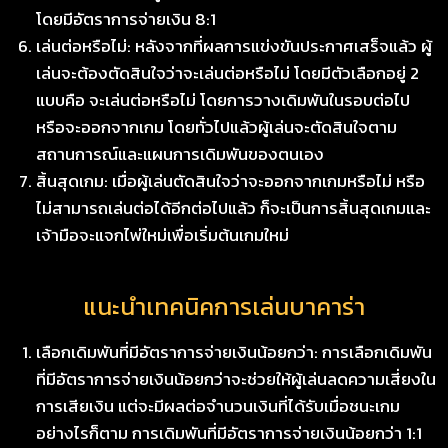
โดยมีอัตราการจ่ายเงิน 8:1
เล่นต่อหรือไม่: หลังจากที่ผลการแข่งขันประกาศเสร็จแล้ว ผู้
เล่นจะต้องตัดสินใจว่าจะเล่นต่อหรือไม่ โดยมีตัวเลือกอยู่ 2
แบบคือ จะเล่นต่อหรือไม่ โดยการวางเดิมพันในรอบต่อไป
หรือจะออกจากเกม โดยทั่วไปแล้วผู้เล่นจะตัดสินใจตาม
สถานการณ์และแผนการเดิมพันของตนเอง
สิ้นสุดเกม: เมื่อผู้เล่นตัดสินใจว่าจะออกจากเกมหรือไม่ หรือ
ไม่สามารถเล่นต่อได้อีกต่อไปแล้ว ก็จะเป็นการสิ้นสุดเกมและ
เจ้ามือจะแจกไพ่ใหม่เพื่อเริ่มต้นเกมใหม่
แนะนำเทคนิคการเล่นบาคาร่า
เลือกเดิมพันที่มีอัตราการจ่ายเงินน้อยกว่า: การเลือกเดิมพัน
ที่มีอัตราการจ่ายเงินน้อยกว่าจะช่วยให้ผู้เล่นลดความเสี่ยงใน
การเสียเงิน แต่จะมีผลต่อจำนวนเงินที่ได้รับเมื่อชนะเกม
อย่างไรก็ตาม การเดิมพันที่มีอัตราการจ่ายเงินน้อยกว่า 1:1