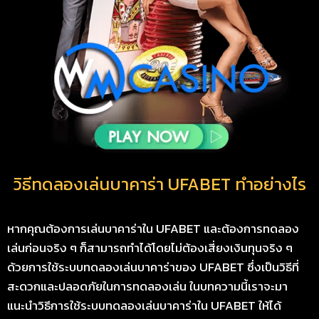
วิธีทดลองเล่นบาคาร่า UFABET ทำอย่างไร
หากคุณต้องการเล่นบาคาร่าใน UFABET และต้องการทดลอง
เล่นก่อนจริง ๆ ก็สามารถทำได้โดยไม่ต้องเสี่ยงเงินทุนจริง ๆ
ด้วยการใช้ระบบทดลองเล่นบาคาร่าของ UFABET ซึ่งเป็นวิธีที่
สะดวกและปลอดภัยในการทดลองเล่น ในบทความนี้เราจะมา
แนะนำวิธีการใช้ระบบทดลองเล่นบาคาร่าใน UFABET ให้ได้