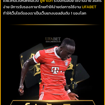
เดียวกับเว็บหลักคือเว็บ
ยูฟ่าเบท
ระบบทันสมัย ใช้งานง่าย สมัคร
ง่าย มีการรับรองภาษาไทยทำให้ง่ายต่อการใช้งาน
UFABET
ทำให้เว็บไซต์ของเราเป็นเว็บแทงบอลอันดับ 1 ของโลก