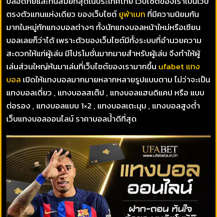
ปลอดภัยและทันสมัยที่สุดในประเทศไทย เว็บไซต์ของเราเป็นเว็บ
ตรงตัวแทนแห่งเดียว ของเว็บไซต์
ยูฟ่าเบท
ที่มีความนิยมกัน
มากในหมู่ทักแทงบอลต่างๆ ทั้งนักแทงบอลหน้าใหม่หรือเซียน
บอลเลยก็ว่าได้ เพราะตัวของเว็บไซต์มีทั้งระบบที่อำนวยความ
สะดวกให้แก่ผู้เล่น มีโปรโมชั่นมากมายสำหรับผู้เล่น จึงทำให้ผู้
เล่นส่วนใหญ่หันมาเล่นที่เว็บไซต์ของเรามากขึ้น
ufabet แทง
บอล
เปิดให้แทงบอลมากมายหลากหลายรูปแบบตาม ไม่ว่าจะเป็น
แทงบอลเดี่ยว , แทงบอลสเต๊ป , แทงบอลแฮนดิแคป หรือ แบบ
ต่อรอง , แทงบอลแบบ 1×2 , แทงบอลเตะมุม , แทงบอลสูงต่ำ
เว็บแทงบอลออนไลน์ ราคาบอลน้ำดีที่สุด