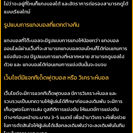
ไม่ว่าจะอยู่ที่ไหนก็แทงบอลได้ และอัตราการต่อรองสามารถดูได้
แบบเรียลไทม์
รูปแบบการแทงบอลที่แตกต่างกัน
แทงบอลที่โต๊ะบอลจะมีรูปแบบการแทงให้น้อยกว่า แทงบอล
ออนไลน์ผ่านเว็บที่จะสามารถแทงบอลตอนไหนก็ได้ก่อนเกมการ
แข่งขันจะจบ มีรูปแบบการแทงที่หลากหลาย สามารถดูบอลไป
ด้วย และ แทงบอลได้ก่อนเกมการแข่งขันนั้นจะจบจบ
เว็บไซต์มีแจกทีเด็ดฟุตบอล หรือ วิเคราะห์บอล
เว็บไซต์จะมีการแจกทีเด็ดฟุตบอล มีการวิเคราะห์บอล และ
รวบรวมเป็นบทความให้ผู้เล่นได้ศึกษาก่อนลงเดิมพัน จะมีการ
เก็บดูฟอร์มการเล่น ดูสถิติการแข่งขัน ให้แมตช์การแข่งขัน
ต่างๆก่อนหน้าประมาณ 3-5 แมตช์ เพื่อนำมาวิเคราะห์เพื่อช่วย
ในการตัดสินใจให้ผู้เล่นได้เลือกลงเดิมพันว่าจะลงเดิมพันในทีม