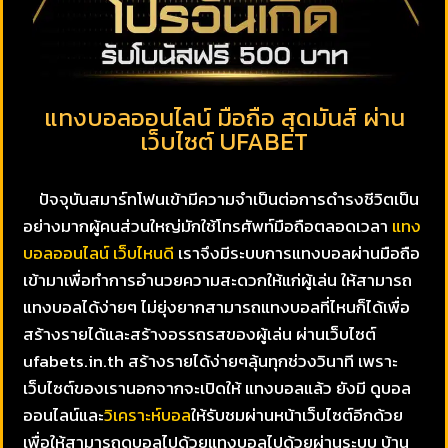
แทงบอลออนไลน์ มือถือ สุดมันส์ ผ่าน
เว็บไซต์ UFABET
ปัจจุบันสมาร์ทโฟนเข้ามีความจำเป็นต่อการดำรงชีวิตเป็น
อย่างมากผู้คนส่วนใหญ่มักใช้โทรศัพท์มือถือตลอดเวลา
แทง
บอลออนไลน์ เว็บไหนดี
เราจึงมีระบบการแทงบอลผ่านมือถือ
เข้ามาเพื่อทำการอำนวยความสะดวกให้แก่ผู้เล่น ให้สามารถ
แทงบอลได้ง่ายๆ ไม่ยุ่งยากสามารถแทงบอลที่ไหนก็ได้เพื่อ
สร้างรายได้และสร้างอรรถรสของผู้เล่น ผ่านเว็บไซต์
ufabets.in.th สร้างรายได้ง่ายๆลุ้นทุกช่วงวินาที เพราะ
เว็บไซต์ของเรานอกจากจะเปิดให้ แทงบอลแล้ว ยังมี ดูบอล
ออนไลน์และ
วิเคราะห์บอล
ให้รับชมผ่านหน้าเว็บไซต์อีกด้วย
เพื่อให้สามารถดูบอลไปด้วยแทงบอลไปด้วยผ่านระบบ บ้าน