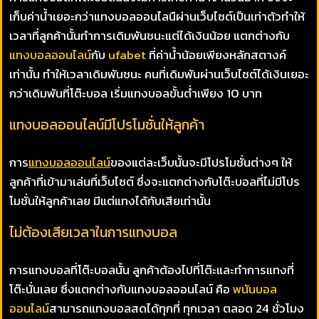
เก็บค่าน้ำเยอะกว่าแทงบอลออนไลนืผ่านเว็บไซต์เป็นเท่าตัวทำให้
เวลาที่ลูกค้านั้นทำการเดิมพันชนะแต่ได้เงินน้อย แตกต่างกับ
แทงบอลออนไลน์
กับ
ufabet
ที่ค่าน้ำน้อยเพียงหลักสตางค์
เท่านั้น ทำให้เวลาเดิมพันชนะ คนที่เดิมพันผ่านเว็บไซต์ได้เงินเยอะ
กว่าเดิมพันที่โต๊ะบอล เริ่มแทงบอลขั้นต่ำเพียง 10 บาท
แทงบอลออนไลน์มีโปรโมชั่นให้ลูกค้า
การ
แทงบอลออนไลน์
ของแต่ละเว็บนั้นจะมีโปรโมชั่นต่างๆ ให้
ลูกค้าที่เข้ามาเล่นที่เว็บไซต์ ซึ่งจะแตกต่างกับโต๊ะบอลที่ไม่มีโปร
โมชั่นให้ลูกค้าเลย มีแต่แทงได้กับเสียเท่านั้น
ไม่ต้องเสียเวลาในการแทงบอล
การแทงบอลที่โต๊ะบอลนั้น ลูกค้าต้องไปที่โต๊ะและทำการแทงที่
โต๊ะนั่นเลย ซึ่งแตกต่างกับแทงบอลออนไลน์ คือ
พนันบอล
ออนไลน์
สามารถแทงบอลสดได้ทุกที่ ทุกเวลา ตลอด 24 ชั่วโมง