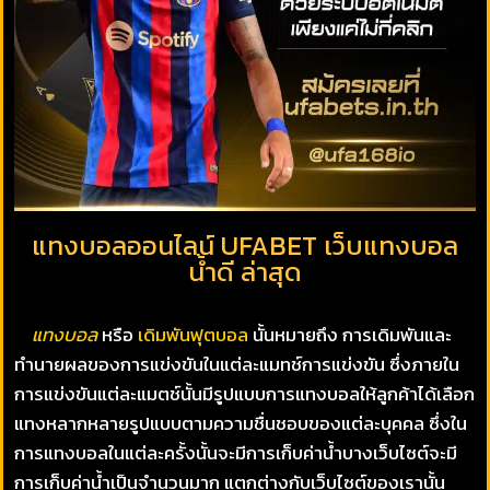
แทงบอลออนไลน์ UFABET เว็บแทงบอล
น้ำดี ล่าสุด
แทงบอล
หรือ
เดิมพันฟุตบอล
นั้นหมายถึง การเดิมพันและ
ทำนายผลของการแข่งขันในแต่ละแมทช์การแข่งขัน ซึ่งภายใน
การแข่งขันแต่ละแมตช์นั้นมีรูปแบบการแทงบอลให้ลูกค้าได้เลือก
แทงหลากหลายรูปแบบตามความชื่นชอบของแต่ละบุคคล ซึ่งใน
การแทงบอลในแต่ละครั้งนั้นจะมีการเก็บค่าน้ำบางเว็บไซต์จะมี
การเก็บค่าน้ำเป็นจำนวนมาก แตกต่างกับเว็บไซต์ของเรานั้น