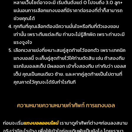
หลายเว็บไซต์อาจจะมี เริ่มต้นตั้งแต่ 0 ไปจนถึง 3.0 ลูก+
แน่นอนการเลือกแทงบอลที่มีราคาต่อรองที่ต่ำก็สามารถ
ช่วยคุณได้
ทุกทีมที่คุณเลือกต้องมีความมั่นใจหรือทีมที่ตัวเองชอบ
เท่านั้น เพราะทีมแต่ละทีม ท่านจะไม่รู้สึกผิด เพราะท่านจะมี
แรงจูงใจ
เลือกเวลาแข่งที่เหมาะสมคู่สุดท้ายไว้ออกตัว เพราะเทคนิค
แทงบอลนี้ จะเก็บคู่สุดท้ายไว้ให้ท่านตัดสิน เช่น ถ้าสองทีม
แรกในบอลสเต็ป มีผลออก เข้าทั้งสองทีม เท่ากับว่า บอลส
เต็ป คุณเป็นคนเดียว ซ้าย. และหากคู่สุดท้ายเป็นไปตามที่
คุณคาดไว้คุณจะได้รับกำไรทันที
ความหมายความหมายคำศัพท์ การแทงบอล
ก่อนจะเริ่ม
แทงบอลออนไลน์
เรามาดูคำศัพท์ต่างๆก่อนลงสนาม
จริงว่ามีอะไรบ้าง เพื่อให้เข้าใจก่อนเดิมพันเป็นยังไง โดยเรามา