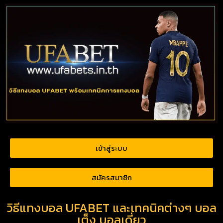
เข้าสู่ระบบ
สมัครสมาชิก
วิธีแทงบอล UFABET และเทคนิคต่างๆ บอล
เต็ง บอลเดี่ยว