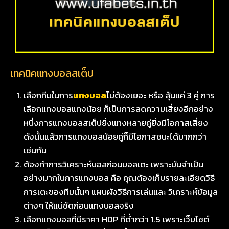
เทคนิคแทงบอลสเต็ป
เลือกทีมในการ
แทงบอล
ไม่ต้องเยอะ หรือ ลุ้นแค่ 3 คู่ การ
เลือกแทงบอลแทงน้อย ก็เป็นการลดความเสี่ยงอีกอย่าง
หนึ่งการแทงบอลสเต็ปยิ่งแทงหลายคู่ยิ่งมีโอกาสเสี่ยง
ดังนั้นแล้วการแทงบอลน้อยคู่ก็มีโอกาสชนะได้มากกว่า
เช่นกัน
ต้องทำการวิเคราะห์บอลก่อนบอลเตะ เพราะมันจำเป็น
อย่างมากในการแทงบอล คือ คุณต้องเก็บรายละเอียดวิธี
การเตะของทีมนั้นๆ แผนผังวิธีการเล่นและ วิเคราะห์ข้อมูล
ต่างๆ ให้แน่ชัดก่อนแทงบอลจริง
เลือกแทงบอลที่มีราคา HDP ที่ต่ำกว่า 1.5 เพราะเว็บไซต์