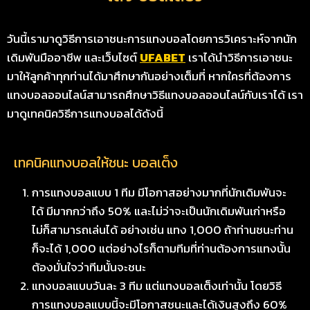
วันนี้เรามาดูวิธีการเอาชนะการแทงบอลโดยการวิเคราะห์จากนัก
เดิมพันมืออาชีพ และเว็บไซต์
UFABET
เราได้นำวิธีการเอาชนะ
มาให้ลูกค้าทุกท่านได้มาศึกษากันอย่างเต็มที่ หากใครที่ต้องการ
แทงบอลออนไลน์สามารถศึกษาวิธีแทงบอลออนไลน์กับเราได้ เรา
มาดูเทคนิควิธีการแทงบอลได้ดังนี้
เทคนิคแทงบอลให้ชนะ บอลเต็ง
การแทงบอลแบบ 1 ทีม มีโอกาสอย่างมากที่นักเดิมพันจะ
ได้ มีมากกว่าถึง 50% และไม่ว่าจะเป็นนักเดิมพันเก่าหรือ
ไม่ก็สามารถเล่นได้ อย่างเช่น แทง 1,000 ถ้าท่านชนะท่าน
ก็จะได้ 1,000 แต่อย่างไรก็ตามทีมที่ท่านต้องการแทงนั้น
ต้องมั่นใจว่าทีมนั้นจะชนะ
แทงบอลแบบวันละ 3 ทีม แต่แทงบอลเต็งเท่านั้น โดยวิธี
การแทงบอลแบบนี้จะมีโอกาสชนะและได้เงินสูงถึง 60%