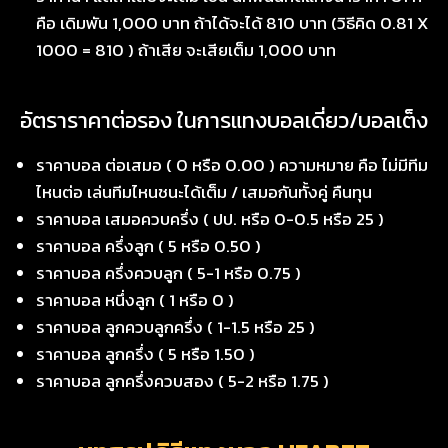
คือ เดิมพัน 1,000 บาท ถ้าได้จะได้ 810 บาท (วิธีคิด 0.81 X
1000 = 810 ) ถ้าเสีย จะเสียเต็ม 1,000 บาท
อัตราราคาต่อรอง ในการแทงบอลเดี่ยว/บอลเต็ง
ราคาบอล ต่อเสมอ ( 0 หรือ 0.00 ) ความหมาย คือ ไม่มีทีม
ไหนต่อ เล่นทีมไหนชนะได้เต็ม / เสมอกันทั้งคู่ คืนทุน
ราคาบอล เสมอควบครึ่ง ( ปป. หรือ 0-0.5 หรือ 25 )
ราคาบอล ครึ่งลูก ( 5 หรือ 0.50 )
ราคาบอล ครึ่งควบลูก ( 5-1 หรือ 0.75 )
ราคาบอล หนึ่งลูก ( 1 หรือ 0 )
ราคาบอล ลูกควบลูกครึ่ง ( 1-1.5 หรือ 25 )
ราคาบอล ลูกครึ่ง ( 5 หรือ 1.50 )
ราคาบอล ลูกครึ่งควบสอง ( 5-2 หรือ 1.75 )