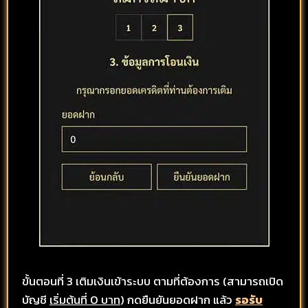
ขั้นตอนที่ 3 เติมเงินเข้าระบบ ตามที่ต้องการ (สามารถเปิด
บัญชี
เริ่มต้นที่ 0 บาท
) กดยืนยันยอดฝาก แล้ว
รอรับ