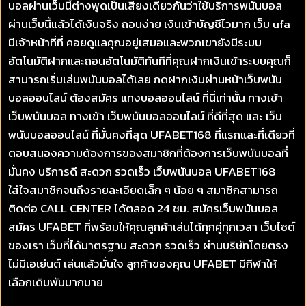
บอลผ่านเว็บนี้ต่างพูดเป็นเสียงเดียวกันว่าใช้บริการพนันบอล
ผ่านเว็บนี้แล้วได้เงินจริง ถอนง่าย เงินเข้าบัญชีไวมาก เว็บ ufa
มีเจ้าหน้าที่ที่ คอยดูแลคุณอยู่เสมอและพวกเขายังมีระบบ
อัตโนมัติฝากและถอนอัตโนมัติทันทีที่คุณฝากเงินเข้าระบบคุณก็
สามารถเริ่มเล่นพนันบอลได้เลย กดฝากเงินผ่านหน้าเว็บพนัน
บอลออนไลน์ ต้องสมัคร แทงบอลออนไลน์ ที่นี่เท่านั้น ทางเข้า
เว็บพนันบอล ทางเข้า เว็บพนันบอลออนไลน์ ที่ดีที่สุด และ เว็บ
พนันบอลออนไลน์ ที่มั่นคงที่สุด UFABET168 ที่แรกและที่เดียวที่
ตอบสนองความต้องการของสมาชิกที่ต้องการเว็บพนันบอลที่
มั่นคง บริการดี สะดวก รวดเร็ว เว็บพนันบอล UFABET168
ใส่ใจสมาชิกจนถึงรายละเอียดเล็ก ๆ น้อย ๆ สมาชิกสามารถ
ติดต่อ CALL CENTER ได้ตลอด 24 ชม. สมัครเว็บพนันบอล
สมัคร UFABET ที่พร้อมให้คุณลูกค้าเล่นได้ทุกคู่ทุกเวลา เว็บไซต์
ของเรา เว็บที่ได้มาตรฐาน สะดวก รวดเร็ว ผ่านบริษัทโดยตรง
ไม่มีเอเย่นต์ เล่นแล้วมั่นใจ ลูกค้าของคุณ UFABET มีกีฬาให้
เลือกเดิมพันมากมาย