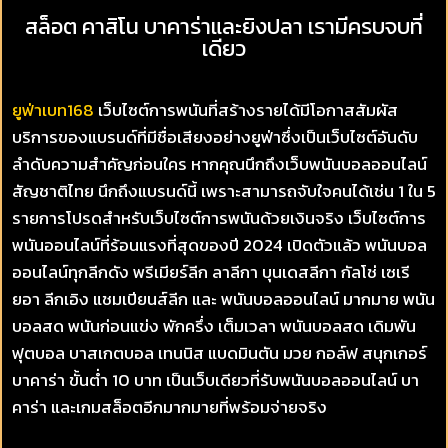
สล็อต คาสิโน บาคาร่าและยิงปลา เรามีครบจบที่
เดียว
ยูฟ่าเบท168
เว็บไซต์การพนันที่สร้างรายได้มีโอกาสสัมผัส
บริการของแบรนด์ที่มีชื่อเสียงอย่างยูฟ่าซึ่งเป็นเว็บไซต์อันดับ
ลำดับความสำคัญก่อนใคร หากคุณนึกถึงเว็บพนันบอลออนไลน์
สัญชาติไทย นึกถึงแบรนด์นี้ เพราะสามารถจับใจคนได้เช่น 1 ใน 5
รายการโปรดสำหรับเว็บไซต์การพนันด้วยเงินจริง เว็บไซต์การ
พนันออนไลน์ที่ร้อนแรงที่สุดของปี 2024 เปิดตัวแล้ว พนันบอล
ออนไลน์ทุกลีกดัง พรีเมียร์ลีก ลาลีกา บุนเดสลีกา กัลโช่ เซเรี
ยอา ลีกเอิง แชมเปียนส์ลีก และ พนันบอลออนไลน์ มากมาย พนัน
บอลสด พนันก่อนแข่ง พักครึ่ง เต็มเวลา พนันบอลสด เดิมพัน
ฟุตบอล บาสเกตบอล เทนนิส แบดมินตัน มวย กอล์ฟ สนุกเกอร์
บาคาร่า ขั้นต่ำ 10 บาท เป็นเว็บเดียวที่รับพนันบอลออนไลน์ บา
คาร่า และเกมสล็อตอีกมากมายที่พร้อมจ่ายจริง