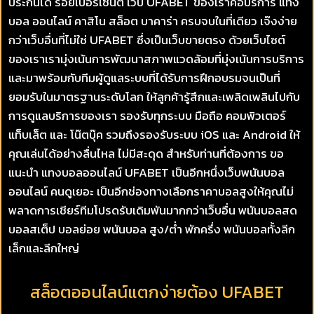
ประกันได้ ร้อยเปอร์เซ็นต์ เว็บ UFABET ของเราคือบริการ แทง
บอล ออนไลน์ คาสิโน สล็อต บาคาร่า ครบจบในที่เดียว เจ๊งง่าย
กว่าเว็บอื่นที่ไม่ใช่ UFABET ซึ่งเป็นเว็บขายตรง ด้วยเว็บไซต์
ของเราเรามุ่งเน้นการพัฒนาสภาพแวดล้อมที่มุ่งเน้นการบริการ
และมาพร้อมกับทีมผู้ดูแลระบบที่ได้รับการฝึกอบรมจนเป็นที่
ยอมรับในมาตรฐานระดับโลก ให้ลูกค้ารู้สึกและเพลิดเพลินไปกับ
การดูแลบริการของเรา รองรับทุกระบบ มือถือ คอมพิวเตอร์
แท็บเล็ต และ โน๊ตบุ๊ค รวมถึงรองรับระบบ iOS และ Android ให้
คุณเล่นได้อย่างลื่นไหล ไม่มีสะดุด สำหรับท่านที่ต้องการ ขอ
แนะนำ แทงบอลออนไลน์ UFABET เป็นอีกหนึ่งเว็บพนันบอล
ออนไลน์ คนดูเยอะ เป็นอีกช่องทางเลือกราคาบอลสูงให้คุณไม่
พลาดการเชียร์ทีมโปรดรับเดิมพันมากกว่าเว็บอื่น พนันบอลสด
บอลสเต็ป บอลย่อย พนันบอล สูง/ต่ำ พักครึ่ง พนันบอลทั้งลีก
เล็กและลีกใหญ่
สล็อตออนไลน์แตกง่ายต้อง UFABET