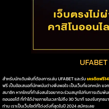
UFABET แ
สำหรับนักเดิมพันที่ต้องการเล่น UFABET และรับ
เครดิตฟรี1
ฟรี เป็นข้อเสนอที่นักพนันต่างพึงพอใจ เป็นเว็บที่แจกหนัก แจกจร
สมาชิก หากใครที่กำลังสนใจอยากจะร่วมสนุกไปกับการเดิมพันเ
ถอนออโต้ ที่ทำได้ง่ายภายในเวลาไม่ถึง 30 วินาที รองรับทุกธ
ท่าน เราเป็นเว็บไซต์ที่โด่งดังที่สุดในปี 2024 สมัครเลย