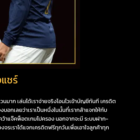
แชร์
นมาก เล่นได้เราจ่ายจริงโอนไวเข้าบัญชีทันที เครดิต
้องบอกเลยว่าเราเป็นหนึ่งในนั้นที่เรากล้าแจกให้กับ
ารถคว้าแจ๊คพ็อตเกมไปครอง นอกจากจะมี ระบบฝาก-
งจรเราได้แจกเครดิตฟรีทุกวันเพื่อเอาใจลูกค้าทุก