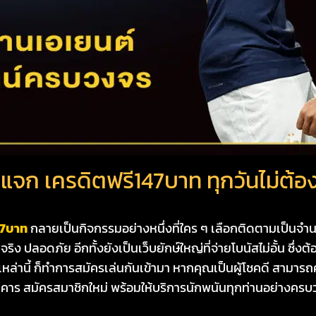
จก เครดิตฟรี147บาท ทุกวันไม่ต้อง
47บาท
กลายเป็นกิจกรรมอย่างหนึ่งที่ใคร ๆ เลือกติดตามเป็นจำนว
ิง ปลอดภัย อีกทั้งยังเป็นเว็บยักษ์ใหญ่ที่จ่ายโบนัสไม่อั้น ซึ่งต
หล่านี้ ก็ทำการสมัครเล่นกันเข้ามา หากคุณเป็นผู้โชคดี สาม
นาคาร สมัครสมาชิกใหม่ พร้อมให้บริการนักพนันทุกท่านอย่างครบว