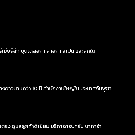
รีเมียร์ลีก บุนเดสลีกา ลาลีกา สเปน และลีกใน
อย่างยาวนานกว่า 10 ปี สำนักงานใหญ่ในประเทศกัมพูชา
ตรง ดูแลลูกค้าดีเยี่ยม บริการครบครัน บาคาร่า