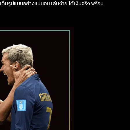
เต็มรูปแบบอย่างแน่นอน เล่นง่าย ได้เงินจริง พร้อม