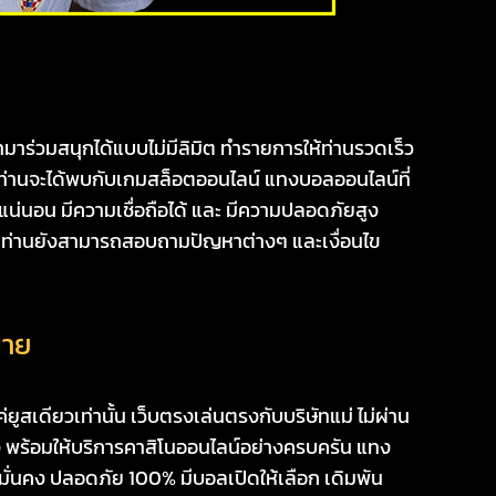
ามาร่วมสนุกได้แบบไม่มีลิมิต ทำรายการให้ท่านรวดเร็ว
ดยท่านจะได้พบกับเกมสล็อตออนไลน์ แทงบอลออนไลน์ที่
แน่นอน มีความเชื่อถือได้ และ มีความปลอดภัยสูง
ห้อ และท่านยังสามารถสอบถามปัญหาต่างๆ และเงื่อนไข
มาย
สเดียวเท่านั้น เว็บตรงเล่นตรงกับบริษัทแม่ ไม่ผ่าน
ง พร้อมให้บริการคาสิโนออนไลน์อย่างครบครัน แทง
ท มั่นคง ปลอดภัย 100% มีบอลเปิดให้เลือก เดิมพัน